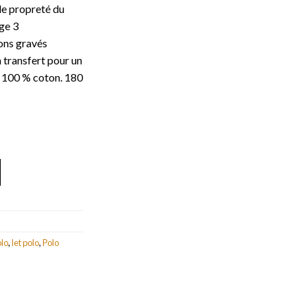
de propreté du
ge 3
ons gravés
n transfert pour un
e 100 % coton. 180
ches courtes pour femmes Let
lo
,
let polo
,
Polo