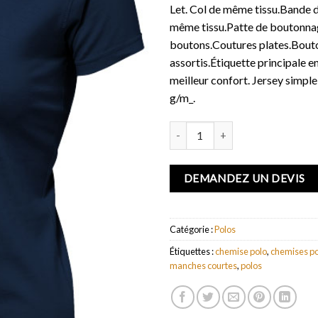
Let. Col de même tissu.Bande 
même tissu.Patte de boutonna
boutons.Coutures plates.Bout
assortis.Étiquette principale e
meilleur confort. Jersey simpl
g/m_.
quantité de Polo en jersey man
DEMANDEZ UN DEVIS
Catégorie :
Polos
Étiquettes :
chemise polo
,
chemises po
manches courtes
,
polos