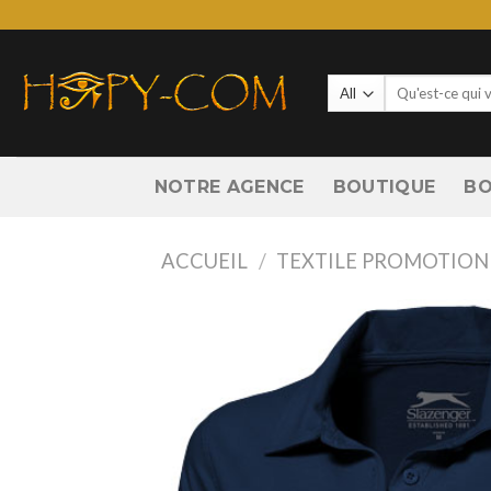
Skip
to
content
Recherche
pour :
NOTRE AGENCE
BOUTIQUE
BO
ACCUEIL
/
TEXTILE PROMOTION