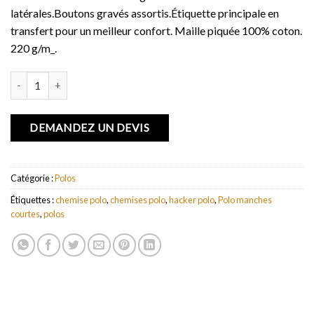
latérales.Boutons gravés assortis.Étiquette principale en
transfert pour un meilleur confort. Maille piquée 100% coton.
220 g/m_.
quantité de Polo manches courtes Hacker
DEMANDEZ UN DEVIS
Catégorie :
Polos
Étiquettes :
chemise polo
,
chemises polo
,
hacker polo
,
Polo manches
courtes
,
polos