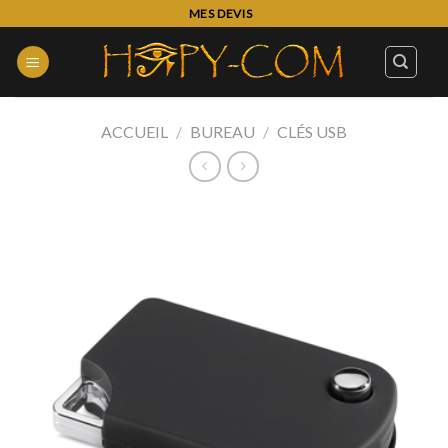
Skip
MES DEVIS
to
content
ACCUEIL
/
BUREAU
/
CLÉS USB