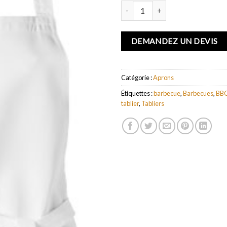
quantité de Tablier Viera
DEMANDEZ UN DEVIS
Catégorie :
Aprons
Étiquettes :
barbecue
,
Barbecues
,
BB
tablier
,
Tabliers