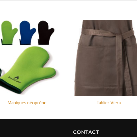
Maniques néoprène
Tablier Viera
CONTACT