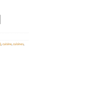
Q
,
cuisine
,
cuisines
,