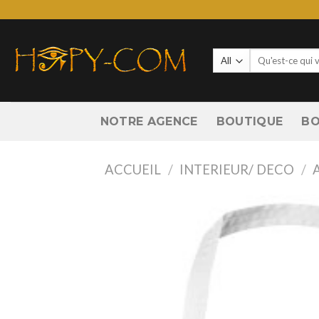
Skip
to
content
Recherche
pour :
NOTRE AGENCE
BOUTIQUE
BO
ACCUEIL
/
INTERIEUR/ DECO
/