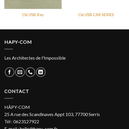
Clé USB Key
Clé USB CAR SERIES
HAPY-COM
Les Architectes de l'Impossible
CONTACT
HÂPY-COM
25 A rue des Scandinaves Appt 103, 77700 Serris
Tél : 0623127922
E-mail : hello@hapy-com.fr