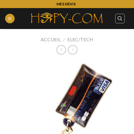
Skip
MES DEVIS
to
content
ACCUEIL
/
ELEC/TECH