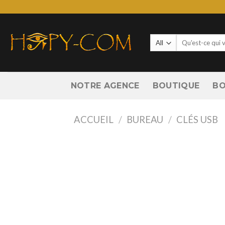
Skip
to
content
Recherche
pour :
NOTRE AGENCE
BOUTIQUE
BO
ACCUEIL
/
BUREAU
/
CLÉS USB