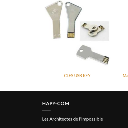
CAR SERIES
CLES USB KEY
Ma
HAPY-COM
Les Architectes de l'Impossible