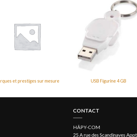
rques et prestiges sur mesure
USB Figurine 4 GB
CONTACT
HÂPY-COM
25 A rue des Scandinaves Appt