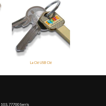
La Clé USB Clé
 103, 77700 Serris