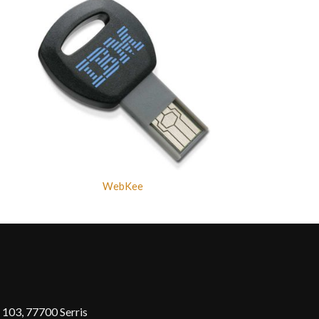
WebKee
 103, 77700 Serris