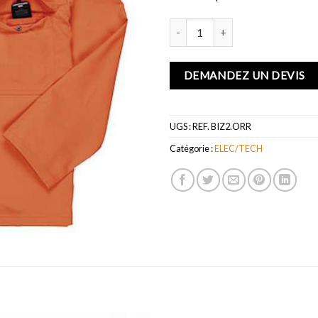
quantité de Veste Bizweld
DEMANDEZ UN DEVIS
UGS :
REF. BIZ2.ORR
Catégorie :
ELEC/TECH