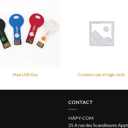
Maxi USB Key
Création usb et high-tech
CONTACT
HÂPY-COM
25 A rue des Scandinaves Appt