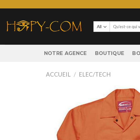
Skip
to
content
Recherche
pour :
NOTRE AGENCE
BOUTIQUE
BO
ACCUEIL
/
ELEC/TECH